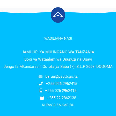
WASILIANA NASI
JAMHURI YA MUUNGANO WA TANZANIA
Bodi ya Wataalam wa Ununuzi na Ugavi
Jengo la Mkandarasii, Gorofa ya Saba (7), S.L.P 2663, DODOMA
barua@psptb.go.tz
+255-026 2962415
+255-026 2962415
+255-22-2862138
KURASA ZA KARIBU