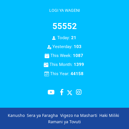
LOGI YA WAGENI
55552
Today:
21
Yesterday:
103
This Week:
1087
This Month:
1399
This Year:
44158
Kanusho
Sera ya Faragha
Vigezo na Masharti
Haki Miliki
Ramani ya Tovuti