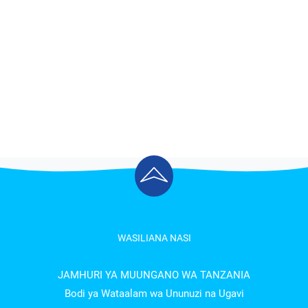
WASILIANA NASI
JAMHURI YA MUUNGANO WA TANZANIA
Bodi ya Wataalam wa Ununuzi na Ugavi