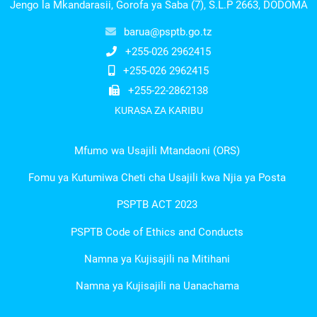
Jengo la Mkandarasii, Gorofa ya Saba (7), S.L.P 2663, DODOMA
barua@psptb.go.tz
+255-026 2962415
+255-026 2962415
+255-22-2862138
KURASA ZA KARIBU
Mfumo wa Usajili Mtandaoni (ORS)
Fomu ya Kutumiwa Cheti cha Usajili kwa Njia ya Posta
PSPTB ACT 2023
PSPTB Code of Ethics and Conducts
Namna ya Kujisajili na Mitihani
Namna ya Kujisajili na Uanachama