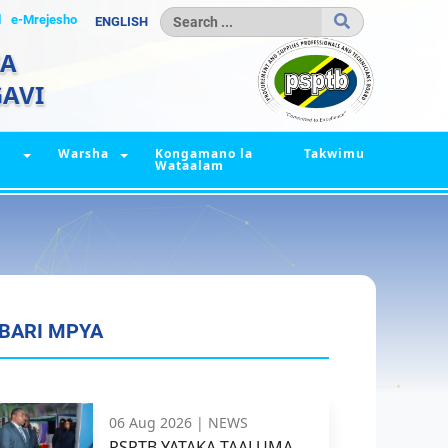
l
e-Mrejesho
ENGLISH
IA
AVI
Warsha
Kongamano la
Takwimu
Wataalam
BARI MPYA
06 Aug 2026 |
NEWS
PSPTB YATAKA TAALUMA