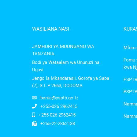
WASILIANA NASI
KURAS
JAMHURI YA MUUNGANO WA
Mfumo 
TANZANIA
Fomu y
Bodi ya Wataalam wa Ununuzi na
kwa Nj
Ugavi
Jengo la Mkandarasii, Gorofa ya Saba
PSPTB
(7), S.L.P 2663, DODOMA
PSPTB 
barua@psptb.go.tz
Namna 
+255-026 2962415
+255-026 2962415
Namna 
+255-22-2862138