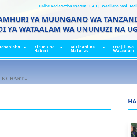
Online Registration System
F.A.Q
Wasiliana nasi
Mai
AMHURI YA MUUNGANO WA TANZAN
DI YA WATAALAM WA UNUNUZI NA UG
achapisho
Kituo Cha
Mitihani na
Usajili wa
Habari
Mafunzo
Wataalam
E CHART...
HA