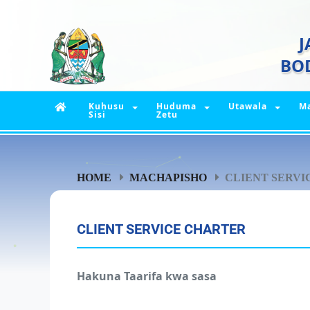
J
BO
Kuhusu
Huduma
Utawala
M
Sisi
Zetu
HOME
MACHAPISHO
CLIENT SERVIC
CLIENT SERVICE CHARTER
Hakuna Taarifa kwa sasa