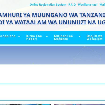
Online Registration System
F.A.Q
Wasiliana nasi
Mai
AMHURI YA MUUNGANO WA TANZAN
DI YA WATAALAM WA UNUNUZI NA UG
achapisho
Kituo Cha
Mitihani na
Usajili wa
Habari
Mafunzo
Wataalam