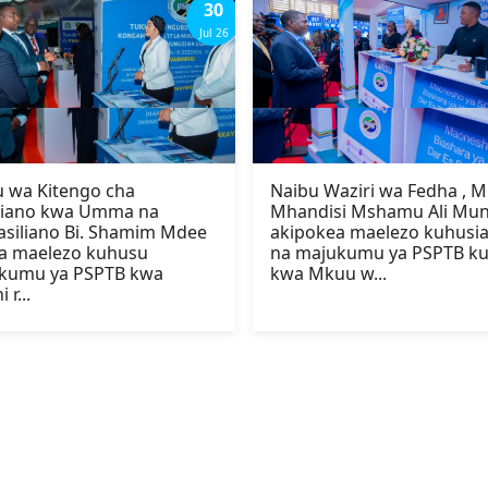
30
Jul 26
 wa Kitengo cha
Naibu Waziri wa Fedha , M
iano kwa Umma na
Mhandisi Mshamu Ali Mu
siliano Bi. Shamim Mdee
akipokea maelezo kuhusi
oa maelezo kuhusu
na majukumu ya PSPTB k
kumu ya PSPTB kwa
kwa Mkuu w...
 r...