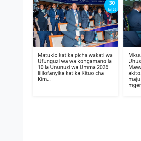
30
Jul 26
Matukio katika picha wakati wa
Mkuu
Ufunguzi wa wa kongamano la
Uhus
10 la Ununuzi wa Umma 2026
Mawa
lililofanyika katika Kituo cha
akit
Kim...
maju
mgeni