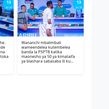
13
13
Jul 26
Jul 26
he.
Wananchi mbalimbali
nde
wameendelea kutembelea
ana
banda la PSPTB katika
utoka
maonesho ya 50 ya kimataifa
ya biashara sabasaba ili ku...