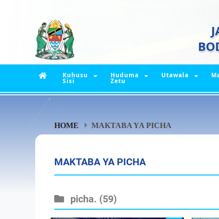
J
BO
Kuhusu
Huduma
Utawala
M
Sisi
Zetu
HOME
MAKTABA YA PICHA
MAKTABA YA PICHA
picha.
(59)