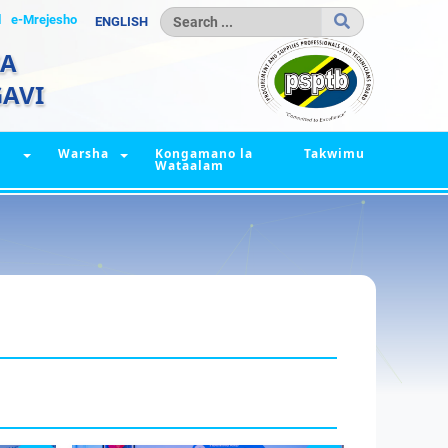
l
e-Mrejesho
ENGLISH
IA
AVI
Warsha
Kongamano la
Takwimu
Wataalam