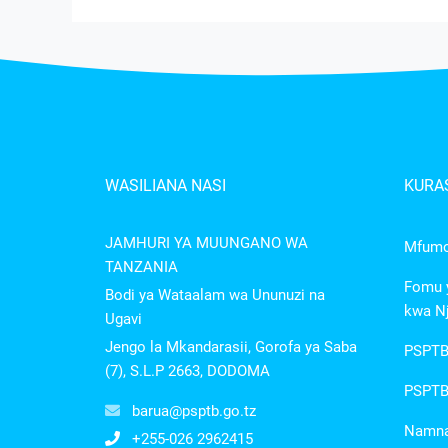
WASILIANA NASI
KURAS
JAMHURI YA MUUNGANO WA
Mfumo 
TANZANIA
Fomu y
Bodi ya Wataalam wa Ununuzi na
kwa Nj
Ugavi
Jengo la Mkandarasii, Gorofa ya Saba
PSPTB
(7), S.L.P 2663, DODOMA
PSPTB 
barua@psptb.go.tz
Namna 
+255-026 2962415